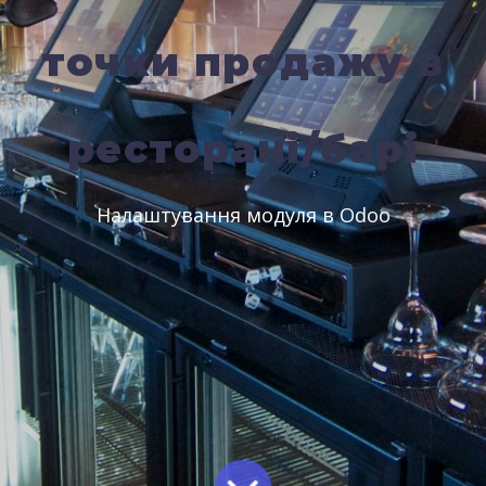
точки продажу в
ресторані/барі
Налаштування модуля в Odoo