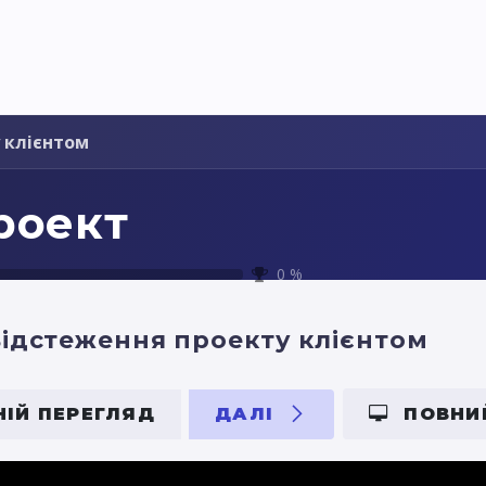
я України
Ціни
Навчання
Стати партнером
 клієнтом
роект
0
%
ідстеження проекту клієнтом
ІЙ ПЕРЕГЛЯД
ДАЛІ
ПОВНИ