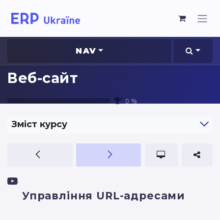
NAV
Веб-сайт
0
%
Зміст курсу
Управління URL-адресами