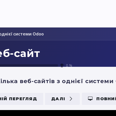
я України
Ціни
Навчання
Стати партнером
 однієї системи Odoo
еб-сайт
0
%
ілька веб-сайтів з однієї системи
ІЙ ПЕРЕГЛЯД
ДАЛІ
ПОВНИ