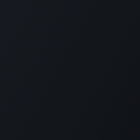
РП Юкрейн»
—
ПРО НАС
 щоб допомогти оптимізувати ваш бізнес.
а в 2014 ERP Ukraine спеціалізується на
ннях, як і на локалізації для українського
у та зарплати.
однішній день компанія ERP Ukraine надає
уги, необхідні для впровадження Odoo в
х будь-якого розміру – від одного до
івробітників.