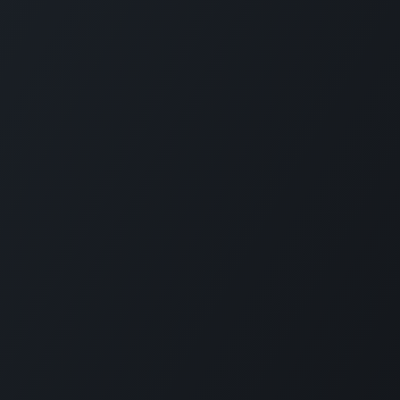
 товари та
Зв'яжіться з нами
ТОВ «Е
уги
вна
Зв'яжіться з нами
Ми тут,
ня для України
Новини
Заснован
Навчання
MRP ріше
бухоблік
та
Вакансії
На сьог
+380 97 295 2612
усі посл
римка
info@erp.co.ua
компанія
тисяч сп