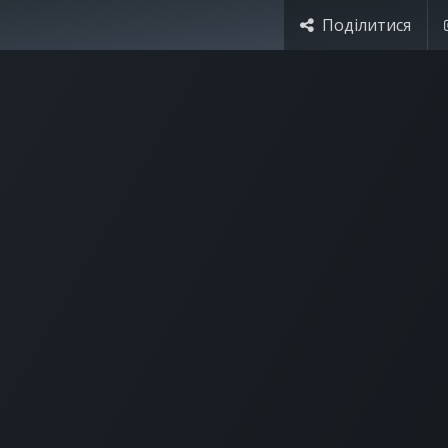
Поділитися
я України
Ціни
Навчання
Стати партнером