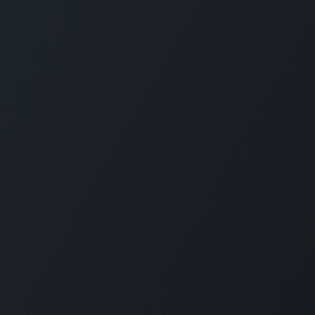
Наші
посл
Голо
Рішен
Ціни
Офер
SLA
Підт