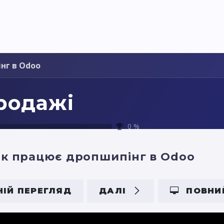
я України
Ціни
Навчання
Стати партнером
нг в Odoo
родажі
0
%
к працює дропшипінг в Odoo
ІЙ ПЕРЕГЛЯД
ДАЛІ
ПОВНИ