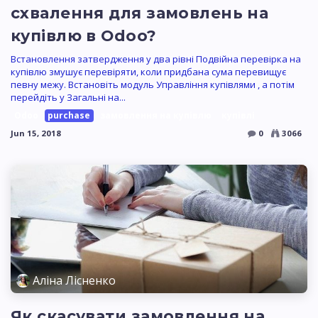
схвалення для замовлень на
купівлю в Odoo?
Встановлення затвердження у два рівні Подвійна перевірка на
купівлю змушує перевіряти, коли придбана сума перевищує
певну межу. Встановіть модуль Управління купівлями , а потім
перейдіть у Загальні на...
Odoo
purchase
замовлення на купівлю
купівлі
Jun 15, 2018
0
3066
Аліна Лісненко
Як скасувати замовлення на