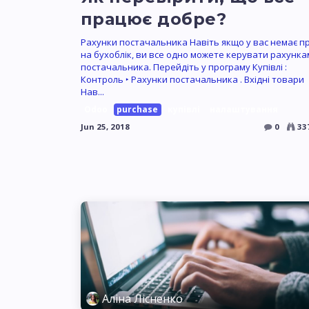
працює добре?
Рахунки постачальника Навіть якщо у вас немає п
на бухоблік, ви все одно можете керувати рахунк
постачальника. Перейдіть у програму Купівлі :
Контроль ‣ Рахунки постачальника . Вхідні товари
Нав...
Odoo
purchase
купівлі
налаштування
Jun 25, 2018
0
33
Аліна Лісненко