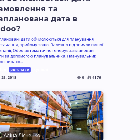
амовлення та
апланована дата в
doo?
плановані дати обчислюються для планування
стачання, прийому тощо. Залежно від звичок вашої
мпанії, Odoo автоматично генерує заплановані
ти за допомогою планувальника. Планувальник
oo вирахо...
doo
purchase
купівлі
 25, 2018
0
4176
Аліна Лісненко