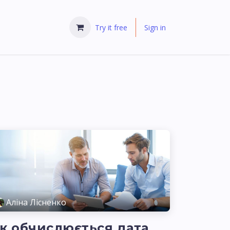
Try it free
Sign in
Аліна Лісненко
к обчислюється дата