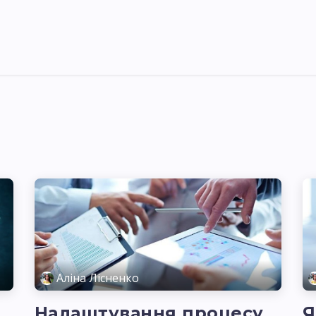
Pricing
Courses
Стати партнером
Аліна Лісненко
Налаштування процесу
Я