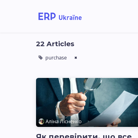
Home
Solutions
22 Articles
purchase
×
Аліна Лісненко
Як перевірити, що все