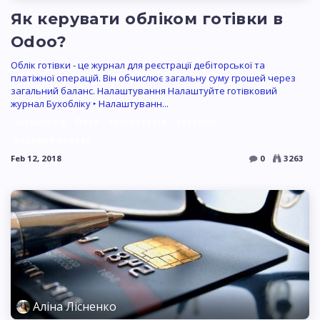
Як керувати обліком готівки в
Odoo?
Облік готівки - це журнал для реєстрації дебіторської та
платіжної операцій. Він обчислює загальну суму грошей через
загальний баланс. Налаштування Налаштуйте готівковий
журнал Бухобліку ‣ Налаштуванн...
accounting
Odoo
бухгалтерія
бухоблік
касовий апарат
Feb 12, 2018
0
3263
Аліна Лісненко