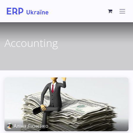
Accounting
Аліна Лісненко