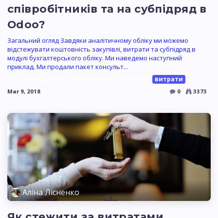
співробітників та на субпідряд в
Odoo?
Загальний огляд Завдяки аналітичному обліку ми можемо
відстежувати коштовність закупівлі, витрати та субпідряд в
модулі бухгалтерського обліку. Ми наведемо наступний
приклад. Ми продали пакет консульт...
accounting
Odoo
бухгалтерія
бухоблік
витрати
Mar 9, 2018
0
3373
Аліна Лісненко
Як стежити за витратами