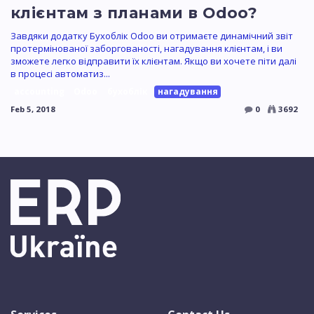
клієнтам з планами в Odoo?
Завдяки додатку Бухоблік Odoo ви отримаєте динамічний звіт
протермінованої заборгованості, нагадування клієнтам, і ви
зможете легко відправити їх клієнтам. Якщо ви хочете піти далі
в процесі автоматиз...
accounting
Odoo
бухоблік
нагадування
Feb 5, 2018
0
3692