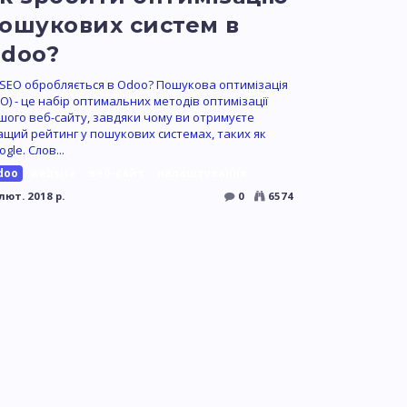
ошукових систем в
doo?
 SEO обробляється в Odoo? Пошукова оптимізація
EO) - це набір оптимальних методів оптимізації
шого веб-сайту, завдяки чому ви отримуєте
ащий рейтинг у пошукових системах, таких як
gle. Слов...
doo
website
веб-сайт
налаштування
лют. 2018 р.
0
6574