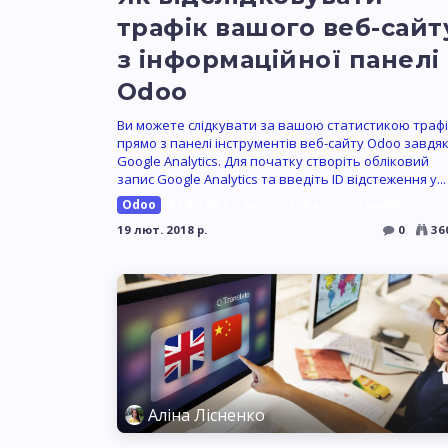
трафік вашого веб-сайт
з інформаційної панелі
Odoo
Ви можете слідкувати за вашою статистикою трафі
прямо з панелі інструментів веб-сайту Odoo завдя
Google Analytics. Для початку створіть обліковий
запис Google Analytics та введіть ID відстеження у...
Odoo
веб-сайт
налаштування
трафік
19 лют. 2018 р.
0
36
Аліна Лісненко