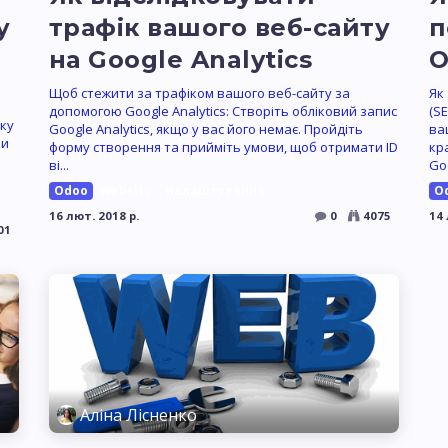
у
трафік вашого веб-сайту
п
на Google Analytics
O
Щоб стежити за трафіком вашого веб-сайту за
Як
допомогою Google Analytics: Створіть обліковий запис
(S
ку
Google Analytics, якщо у вас його немає. Пройдіть
ва
ки
форму створення та прийміть умови, щоб отримати ID
кр
ві...
Goo
Odoo
website
налаштування
O
16 лют. 2018 р.
0
4075
14 
01
Аліна Лісненко