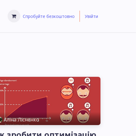
Спробуйте безкоштовно
Увійти
Аліна Лісненко
к зробити оптимізацію