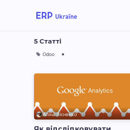
Головна
Рішення дл
5 Статті
Odoo
×
Аліна Лісненко
Як відслідковувати