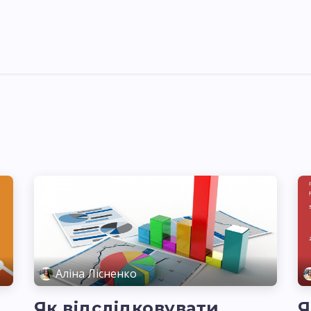
я України
Ціни
Навчання
Стати партнером
Аліна Лісненко
Як відслідковувати
Я