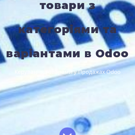
товари з
категоріями та
варіантами в Odoo
Керування товарами у Продажах Odoo