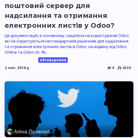
поштовий сервер для
надсилання та отримання
електронних листів у Odoo?
Ця документація, в основному, націлена на користувачів Odoo,
які не користуються нестандартним рішенням для надсилання
та отримання електронних листів в Odoo, на відміну від Odoo
Online та Odoo.sh. Як...
discuss
Odoo
обговорення
2 лип. 2018 р.
0
4539
Аліна Лісненко