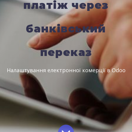
платіж через
банківський
переказ
Налаштування електронної комерції в Odoo