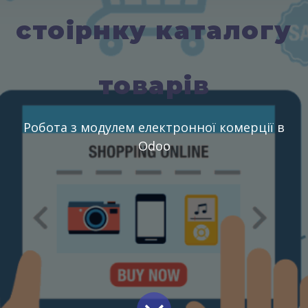
стоірнку каталогу
товарів
Робота з модулем електронної комерції в
Odoo