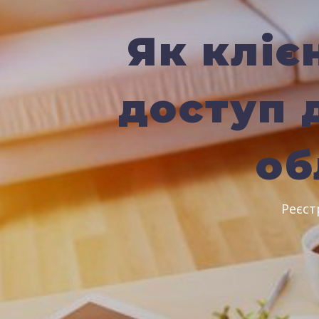
Як кліє
доступ 
об
Реєст