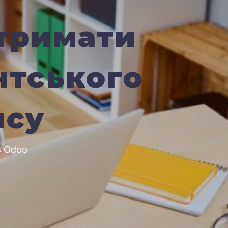
отримати
нтського
ису
в Odoo