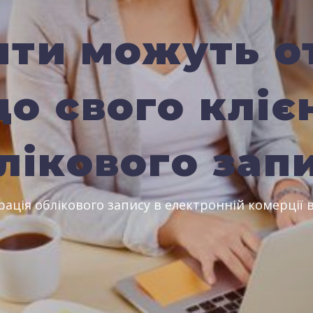
нти можуть 
до свого кліє
лікового зап
рація облікового запису в електронній комерції 