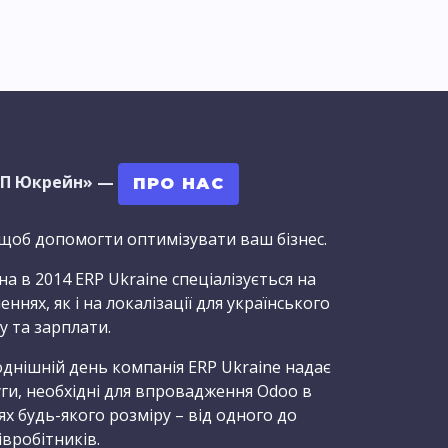
РП Юкрейн»
—
ПРО НАС
 щоб допомогти оптимізувати ваш бізнес.
а в 2014 ERP Ukraine спеціалізується на
ннях, як і на локалізації для українського
у та зарплати.
однішній день компанія ERP Ukraine надає
уги, необхідні для впровадження Odoo в
х будь-якого розміру – від одного до
івробітників.