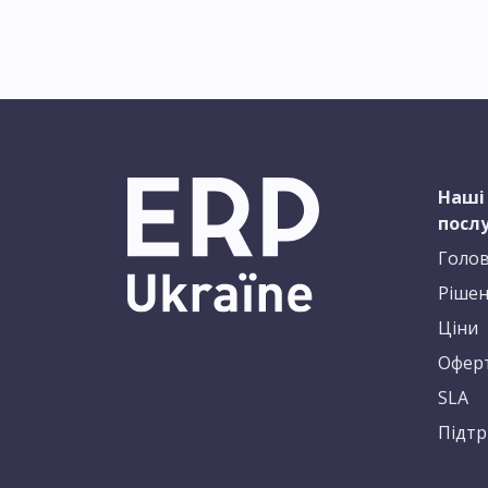
Наші
посл
Голо
Рішен
Ціни
Офер
SLA
Підт