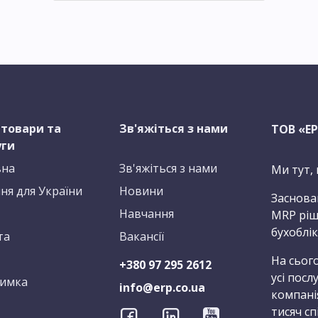
 товари та
Зв'яжіться з нами
ТОВ «Е
уги
вна
Зв'яжіться з нами
Ми тут,
ня для України
Новини
Заснован
Навчання
MRP ріше
бухоблік
та
Вакансії
На сьог
+380 97 295 2612
усі посл
римка
info@erp.co.ua
компанія
тисяч сп