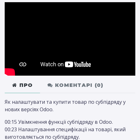
ПРО
КОМЕНТАРІ (
0
)
Як налаштувати та купити товар по субпідряду у
нових версіях Odoo.
00:15 Увімкнення функції субпідряду в Odoo.
00:23 Налаштування специфікації на товарі, який
виготовляється по субпідряду.