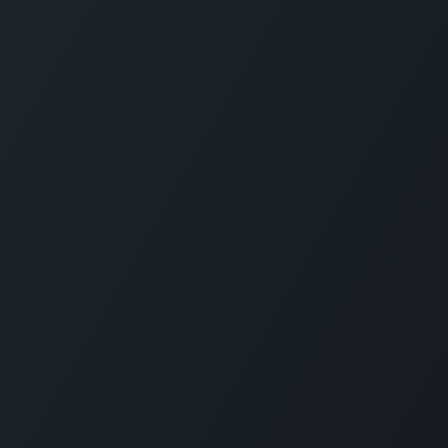
Наші
посл
Голо
Рішен
Ціни
Офер
SLA
Підт