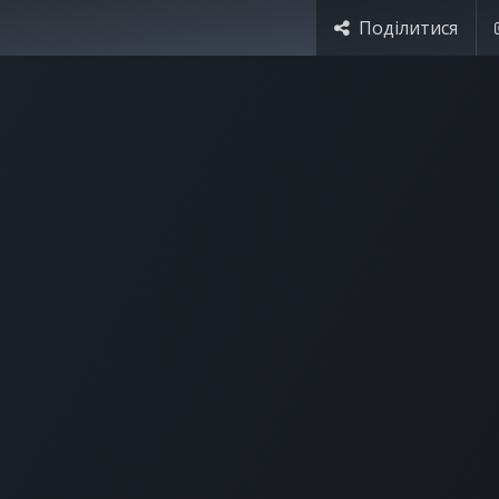
Поділитися
я України
Ціни
Навчання
Стати партнером