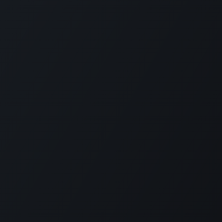
РП Юкрейн»
—
ПРО НАС
 щоб допомогти оптимізувати ваш бізнес.
а в 2014 ERP Ukraine спеціалізується на
ннях, як і на локалізації для українського
у та зарплати.
однішній день компанія ERP Ukraine надає
уги, необхідні для впровадження Odoo в
х будь-якого розміру – від одного до
івробітників.