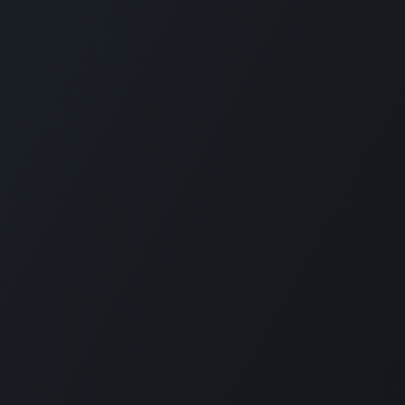
 товари та
Зв'яжіться з нами
ТОВ «Е
уги
вна
Зв'яжіться з нами
Ми тут,
ня для України
Новини
Заснован
Навчання
MRP ріше
бухоблік
та
Вакансії
На сьог
+380 97 295 2612
усі посл
римка
info@erp.co.ua
компанія
тисяч сп