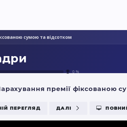
я України
Ціни
Навчання
Стати партнером
іксованою сумою та відсотком
адри
0
%
арахування премії фіксованою с
ІЙ ПЕРЕГЛЯД
ДАЛІ
ПОВНИ