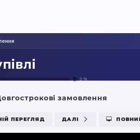
я України
Ціни
Навчання
Стати партнером
лення
півлі
0
%
овгострокові замовлення
ІЙ ПЕРЕГЛЯД
ДАЛІ
ПОВНИ