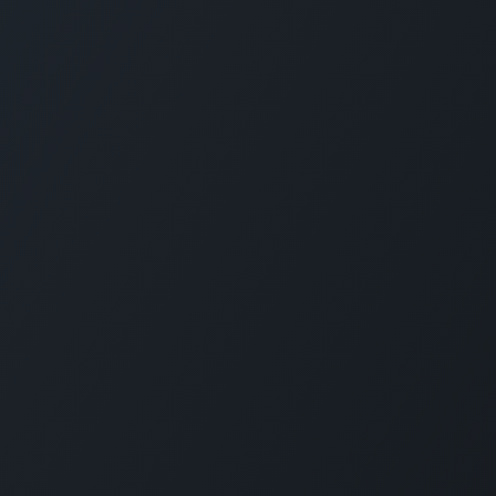
Наші
посл
Голо
Рішен
Ціни
Офер
SLA
Підт