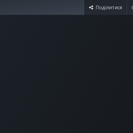
Поділитися
я України
Ціни
Навчання
Стати партнером