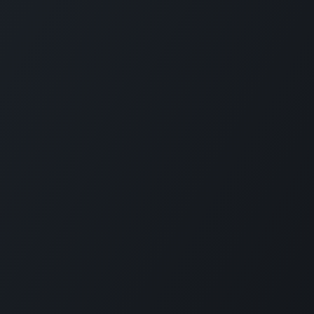
 товари та
Зв'яжіться з нами
ТОВ «Е
уги
вна
Зв'яжіться з нами
Ми тут,
ня для України
Новини
Заснован
Навчання
MRP ріше
бухоблік
та
Вакансії
На сьог
+380 97 295 2612
усі посл
римка
info@erp.co.ua
компанія
тисяч сп