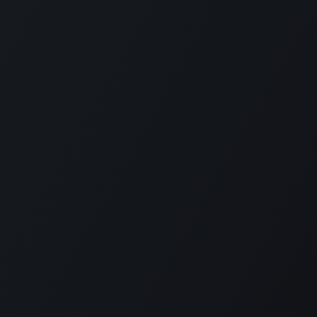
РП Юкрейн»
—
ПРО НАС
 щоб допомогти оптимізувати ваш бізнес.
а в 2014 ERP Ukraine спеціалізується на
ннях, як і на локалізації для українського
у та зарплати.
однішній день компанія ERP Ukraine надає
уги, необхідні для впровадження Odoo в
х будь-якого розміру – від одного до
івробітників.