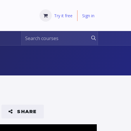
Try it free
Sign in
SHARE