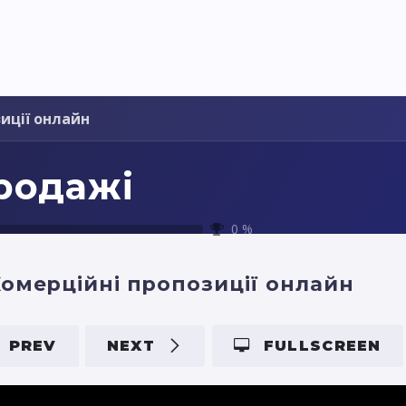
Pricing
Courses
Стати партнером
иції онлайн
родажі
0
%
омерційні пропозиції онлайн
PREV
NEXT
FULLSCREEN