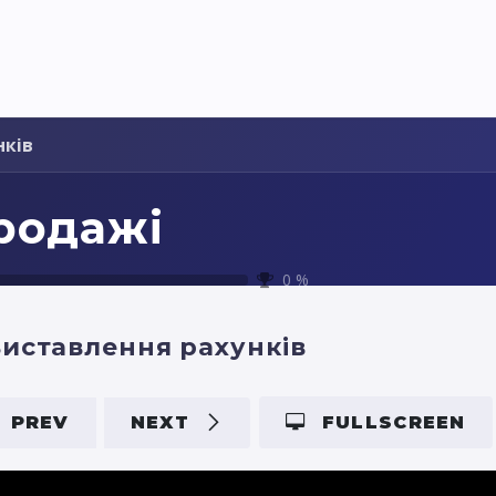
Pricing
Courses
Стати партнером
нків
родажі
0
%
иставлення рахунків
PREV
NEXT
FULLSCREEN