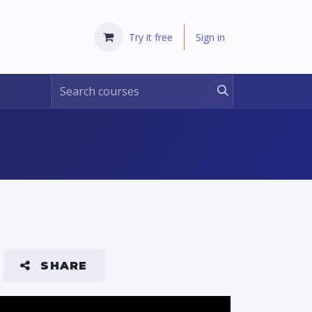
Try it free
Sign in
SHARE