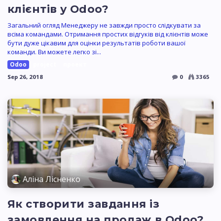
клієнтів у Odoo?
Загальний огляд Менеджеру не завжди просто слідкувати за
всіма командами. Отримання простих відгуків від клієнтів може
бути дуже цікавим для оцінки результатів роботи вашої
команди. Ви можете легко зі...
Odoo
project
проект
Sep 26, 2018
0
3365
Аліна Лісненко
Як створити завдання із
замовлення на продаж в Odoo?