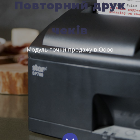
Повторний друк
чеків
Модуль точки продажу в Odoo