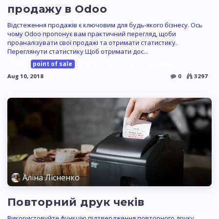
продажу в Odoo
Відстеження продажів є ключовим для будь-якого бізнесу. Ось
чому Odoo пропонує вам практичний перегляд, щоби
проаналізувати свої продажі та отримати статистику.
Переглянути статистику Щоб отримати дос...
Odoo
point of sale
статистика
точка продажу
Aug 10, 2018
0
3297
Аліна Лісненко
Повторний друк чеків
Використовуйте функцію підтвердження повторного друку,