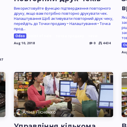
в
Використовуйте функцію підтвердження повторного
друку, якщо вам потрібно повторно друкувати чек.
Як
Налаштування Щоб активувати повторний друк чеку,
за
перейдіть до Точки продажу ‣ Налаштування ‣ Точка
рі
прод...
за
Odoo
point of sale
точка продажу
чеки
тов
Aug 10, 2018
0
4434
O
Aug
97
Аліна Лісненко
Управління кількома
В