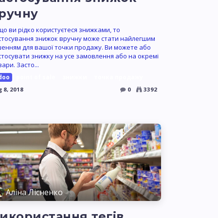
ручну
що ви рідко користуєтеся знижками, то
стосування знижок вручну може стати найлегшим
шенням для вашої точки продажу. Ви можете або
стосувати знижку на усе замовлення або на окремі
ари. Засто...
doo
point of sale
знижки
точка продажу
 8, 2018
0
3392
Аліна Лісненко
икористання тегів