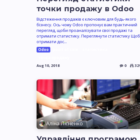
точки продажу в Odoo
Відстеження продажів є ключовим для будь-якого
бізнесу. Ось чому Odoo пропонує вам практичний
перегляд, щоби проаналізувати свої продажі та
отримати статистику. Переглянути статистику Щоб
отримати дос...
Odoo
point of sale
статистика
точка продажу
Aug 10, 2018
0
32
Аліна Лісненко
Управління програмою