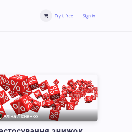
Try it free
Sign in
Аліна Лісненко
астосування знижок