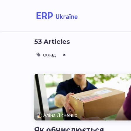
Home
Solutions
53 Articles
склад
×
Аліна Лісненко
Як обчислюється