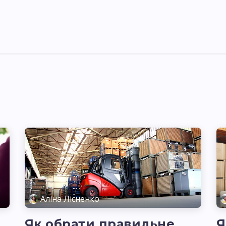
Pricing
Courses
Стати партнером
Аліна Лісненко
Як обрати правильне
Я