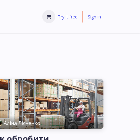
Try it free
Sign in
Аліна Лісненко
к обробити