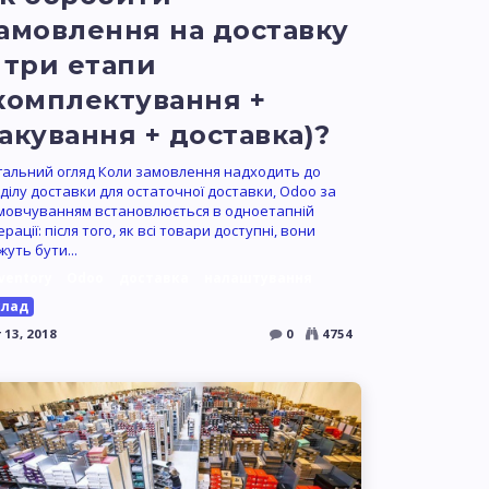
амовлення на доставку
 три етапи
комплектування +
акування + доставка)?
гальний огляд Коли замовлення надходить до
дділу доставки для остаточної доставки, Odoo за
мовчуванням встановлюється в одноетапній
рації: після того, як всі товари доступні, вони
жуть бути...
ventory
Odoo
доставка
налаштування
клад
 13, 2018
0
4754