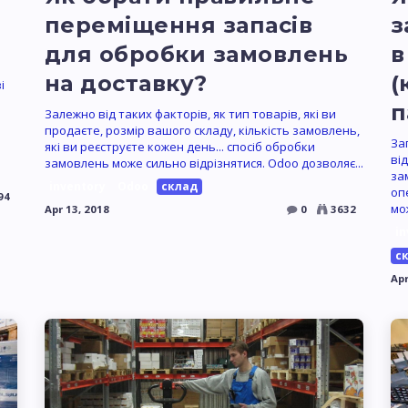
переміщення запасів
з
для обробки замовлень
в
на доставку?
(
і
п
Залежно від таких факторів, як тип товарів, які ви
продаєте, розмір вашого складу, кількість замовлень,
За
які ви реєструєте кожен день... спосіб обробки
ві
замовлень може сильно відрізнятися. Odoo дозволяє...
за
inventory
Odoo
склад
опе
94
мо
Apr 13, 2018
0
3632
in
с
Apr