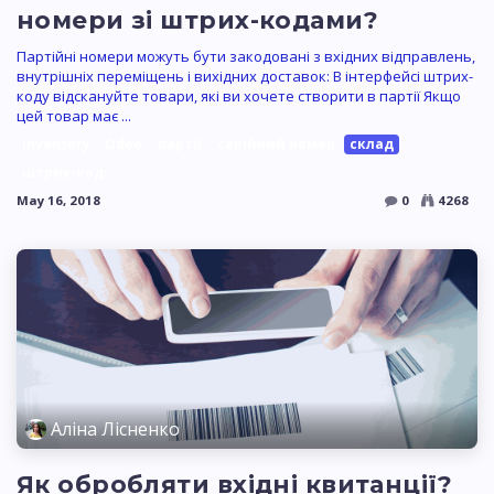
номери зі штрих-кодами?
Партійні номери можуть бути закодовані з вхідних відправлень,
внутрішніх переміщень і вихідних доставок: В інтерфейсі штрих-
коду відскануйте товари, які ви хочете створити в партії Якщо
цей товар має ...
inventory
Odoo
партії
серійний номер
склад
штрих-код
May 16, 2018
0
4268
Аліна Лісненко
Як обробляти вхідні квитанції?