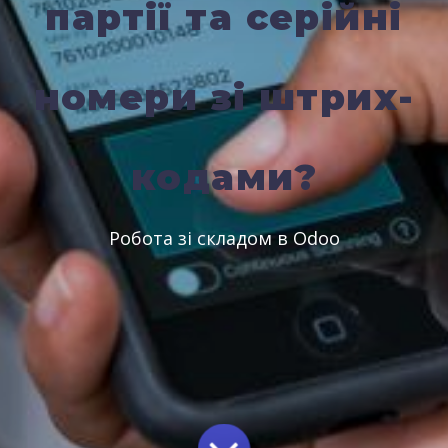
партії та серійні
номери зі штрих-
кодами?
Робота зі складом в Odoo