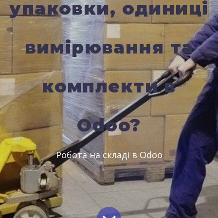
упаковки, одиниці
вимірювання та
комплекти в
Odoo?
Робота на складі в Odoo