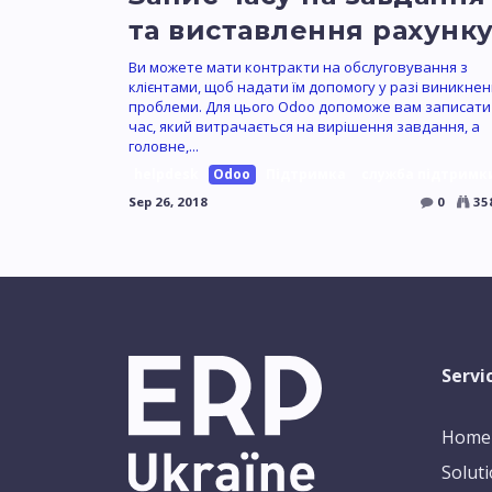
та виставлення рахунк
Ви можете мати контракти на обслуговування з
клієнтами, щоб надати їм допомогу у разі виникне
проблеми. Для цього Odoo допоможе вам записати
час, який витрачається на вирішення завдання, а
головне,...
helpdesk
Odoo
Підтримка
служба підтримк
Sep 26, 2018
0
35
Servi
Home
Solut