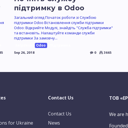
у
підтримку в Odoo
Загальний огляд Початок роботи зі Службою
ння
підтримки Odoo Встановлення служби підтримки
Odoo: Відкрийте Модулі, знайдіть "Служба підтримки"
та встановіть. Налаштуйте команди служби
підтримки За замовчу...
и
helpdesk
Odoo
Підтримка
85
Sep 26, 2018
0
3665
ces
Contact Us
ТОВ «Е
Contact Us
We are h
ions for Ukraine
News
Founded 