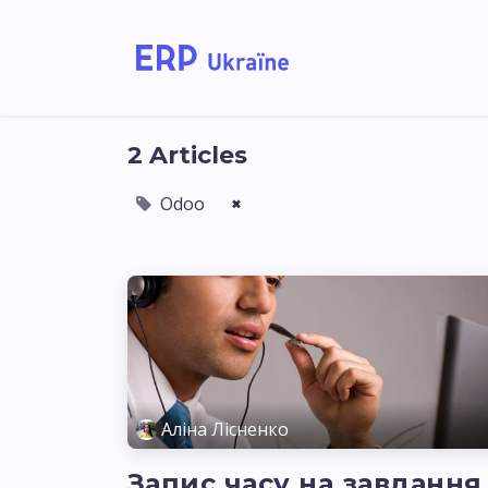
Home
Solutions
2 Articles
Odoo
×
Аліна Лісненко
Запис часу на завдання