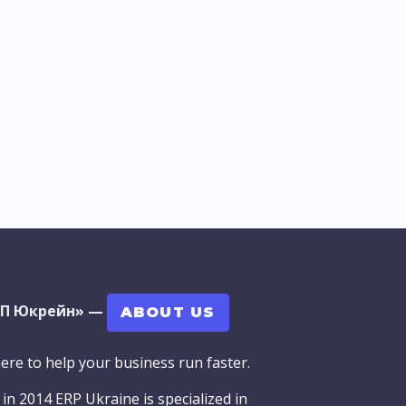
РП Юкрейн»
—
ABOUT US
ere to help your business run faster.
in 2014 ERP Ukraine is specialized in