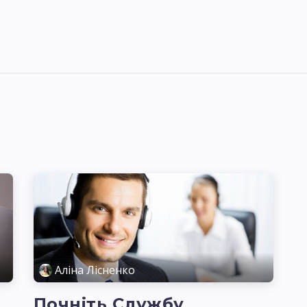
Pricing
Courses
Стати партнером
Аліна Лісненко
Почніть Службу