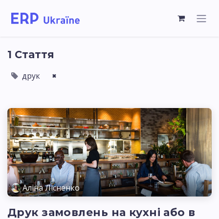
1 Стаття
друк
×
Аліна Лісненко
Друк замовлень на кухні або в