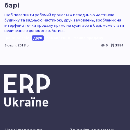
барі
Щоб полегшити робочий процес між передньою частиною
будинку та задньою частиною, друк замовлень, зроблених на
інтерфейсі точки продажу прямо на кухні або в барі, може стати
величезною допомогою. Актив...
point of sale
друк
замовлення
точка продажу
6 серп. 2018 р.
0
3984