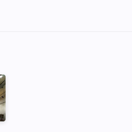
я України
Ціни
Навчання
Стати партнером