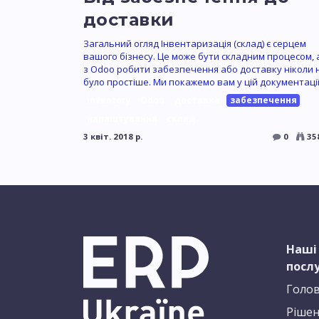
доставки
Загальний огляд Інвентаризація (склад) є серцем
вашого бізнесу. Це може бути складним процесом, 
з Odoo робити забезпечення або доставку ніколи 
було простіше. Ми покажемо вам у цій документації,
inventory
Odoo
доставка
забезпечення
налаштування
склад
3 квіт. 2018 р.
0
35
Наші
посл
Голо
Рішен