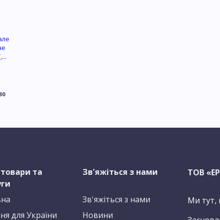
але
не
...
80
 товари та
Зв'яжіться з нами
ТОВ «Е
уги
вна
Зв'яжіться з нами
Ми тут,
ня для України
Новини
Заснован