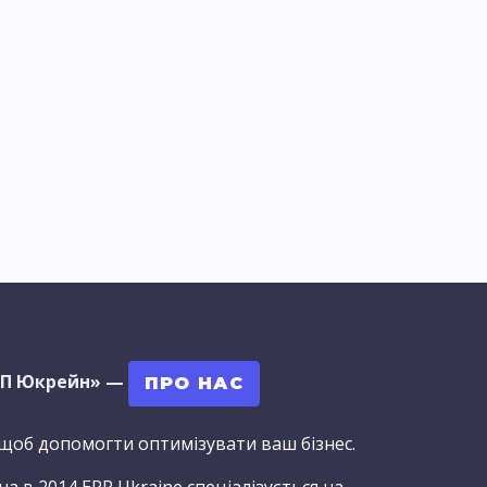
РП Юкрейн»
—
ПРО НАС
 щоб допомогти оптимізувати ваш бізнес.
а в 2014 ERP Ukraine спеціалізується на