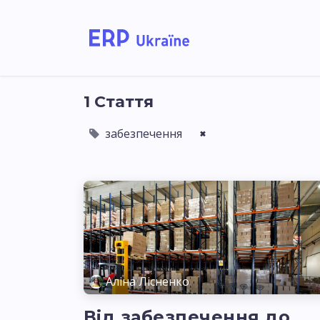
Головна
Рішення дл
1 Стаття
забезпечення
×
Аліна Лісненко
Від забезпечення до