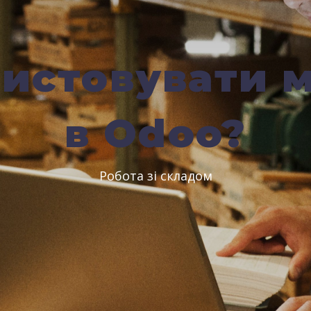
ристовувати 
в Odoo?
Робота зі складом