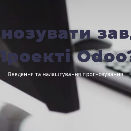
гнозувати зав
Проекті Odoo
Введення та налаштування прогнозування