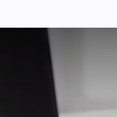
я України
Ціни
Навчання
Стати партнером