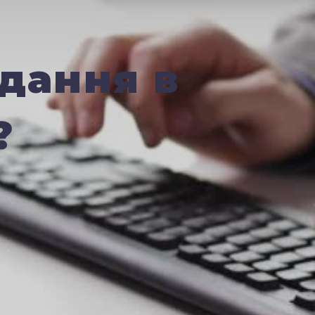
дання в
?