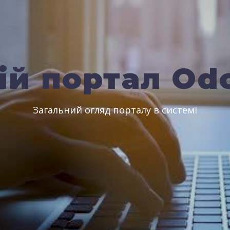
ій портал Od
Загальний огляд порталу в системі