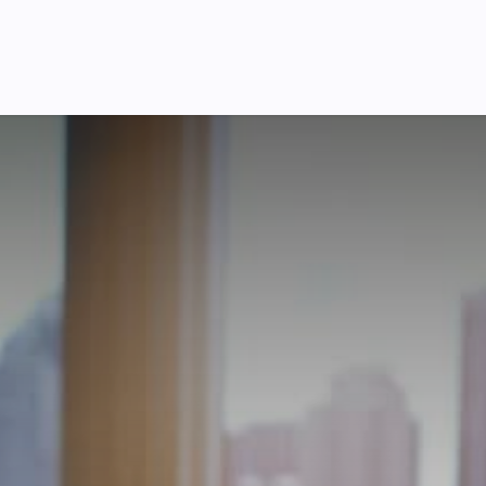
я України
Ціни
Навчання
Стати партнером