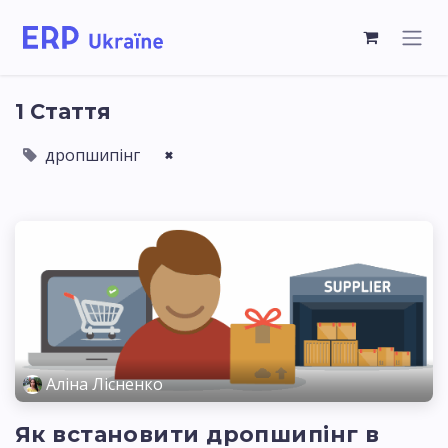
1 Стаття
дропшипінг
×
Аліна Лісненко
Як встановити дропшипінг в