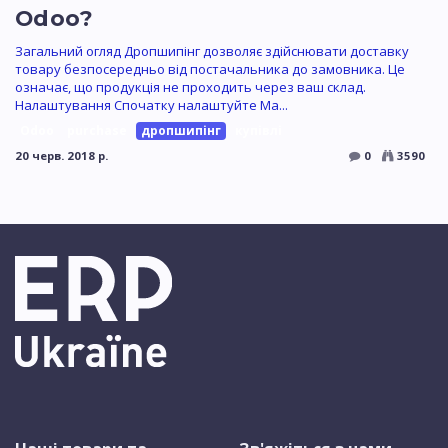
Odoo?
Загальний огляд Дропшипінг дозволяє здійснювати доставку
товару безпосередньо від постачальника до замовника. Це
означає, що продукція не проходить через ваш склад.
Налаштування Спочатку налаштуйте Ма...
Odoo
purchase
дропшипінг
купівлі
20 черв. 2018 р.
0
3590