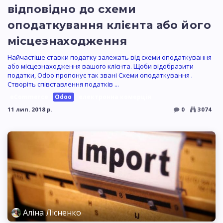
відповідно до схеми
оподаткування клієнта або його
місцезнаходження
Найчастіше ставки податку залежать від схеми оподаткування
або місцезнаходження вашого клієнта. Щоби відобразити
податки, Odoo пропонує так звані Схеми оподаткування .
Створіть співставлення податків ...
eCommerce
Odoo
електронна комерція
11 лип. 2018 р.
0
3074
Аліна Лісненко