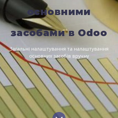
основними
засобами в Odoo
Загальні налаштування та налаштування
основних засобів вручну