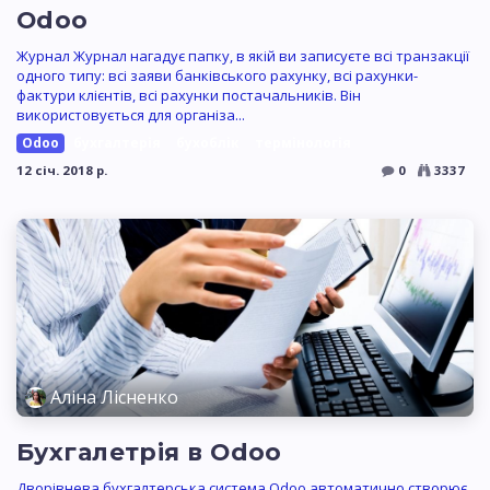
Odoo
Журнал Журнал нагадує папку, в якій ви записуєте всі транзакції
одного типу: всі заяви банківського рахунку, всі рахунки-
фактури клієнтів, всі рахунки постачальників. Він
використовується для організа...
Odoo
бухгалтерія
бухоблік
термінологія
12 січ. 2018 р.
0
3337
Аліна Лісненко
Бухгалетрія в Odoo
Дворівнева бухгалтерська система Odoo автоматично створює