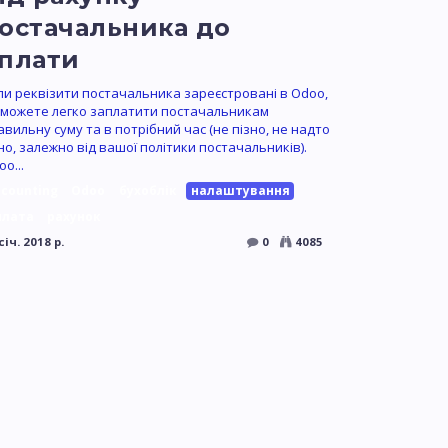
остачальника до
плати
ли реквізити постачальника зареєстровані в Odoo,
 можете легко заплатити постачальникам
авильну суму та в потрібний час (не пізно, не надто
но, залежно від вашої політики постачальників).
o...
ccounting
Odoo
бухоблік
налаштування
плата
рахунок
січ. 2018 р.
0
4085