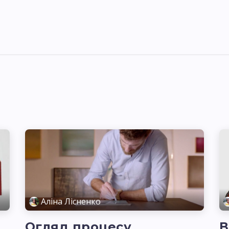
я України
Ціни
Навчання
Стати партнером
Аліна Лісненко
Огляд процесу
В