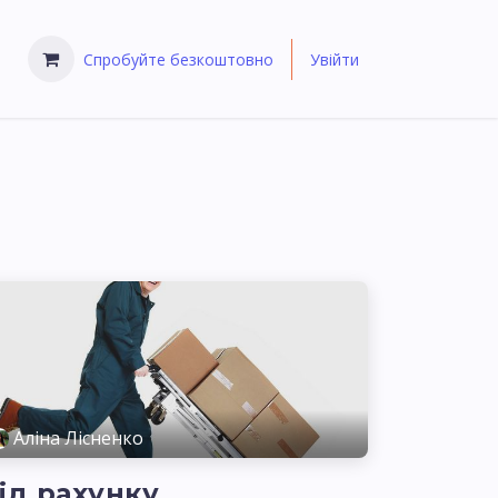
Спробуйте безкоштовно
Увійти
Аліна Лісненко
ід рахунку