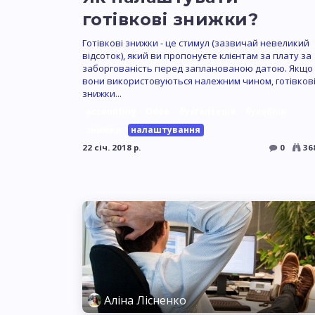
готівкові знижки?
Готівкові знижки - це стимул (зазвичай невеликий
відсоток), який ви пропонуєте клієнтам за плату за
заборгованість перед запланованою датою. Якщо
вони використовуються належним чином, готівков
знижки...
accounting
Odoo
бухгалтерія
бухоблік
знижки
налаштування
22 січ. 2018 р.
0
36
Аліна Лісненко