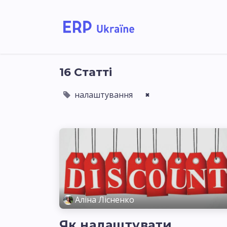
Головна
Рішення дл
16 Статті
налаштування
×
Аліна Лісненко
Як налаштувати