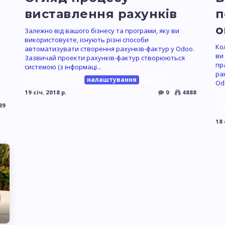
виставлення рахунків
п
о
Залежно від вашого бізнесу та програми, яку ви
використовуєте, існують різні способи
Ко
автоматизувати створення рахунків-фактур у Odoo.
ви
і
Зазвичай проекти рахунків-фактур створюються
пр
системою (з інформаці...
ра
Odoo
бухоблік
налаштування
рахунок
Odo
19 січ. 2018 р.
0
4888
a
89
о
18 