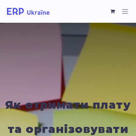
Як отримати плату
та організовувати