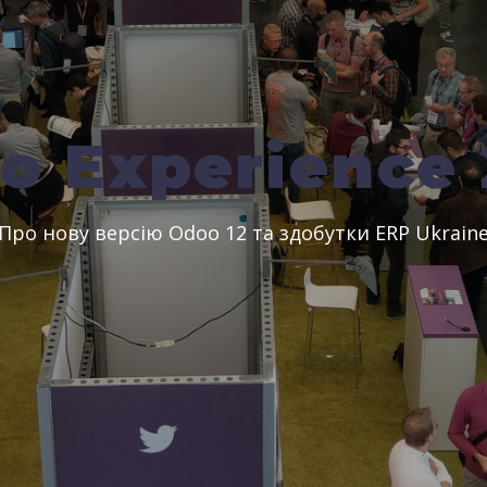
o Experience 
Про нову версію Odoo 12 та здобутки ERP Ukrain