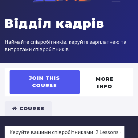
Відділ кадрів
Наймайте співробітників, керуйте зарплатнею та
витратами співробітників.
JOIN THIS
MORE
COURSE
INFO
COURSE
Керуйте вашими співробітниками
2
Lessons
·