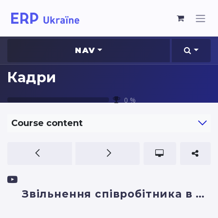
NAV
Кадри
0
%
Course content
Звільнення співробітника в Odoo