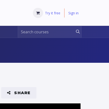
Try it free
Sign in
SHARE