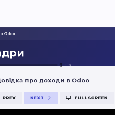
Pricing
Courses
Стати партнером
 в Odoo
адри
0
%
овідка про доходи в Odoo
PREV
NEXT
FULLSCREEN