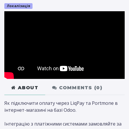
Локалізація
ABOUT
COMMENTS (
0
)
Як підключити оплату через LiqPay та Portmone в
інтернет-магазині на базі Odoo.
Інтеграцію з платіжними системами замовляйте за